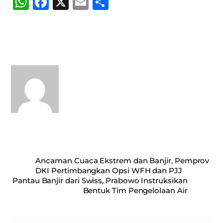
W
Fa
X
E
S
ha
ce
m
ha
ts
bo
ail
re
A
ok
pp
Ancaman Cuaca Ekstrem dan Banjir, Pemprov
DKI Pertimbangkan Opsi WFH dan PJJ
Pantau Banjir dari Swiss, Prabowo Instruksikan
Bentuk Tim Pengelolaan Air