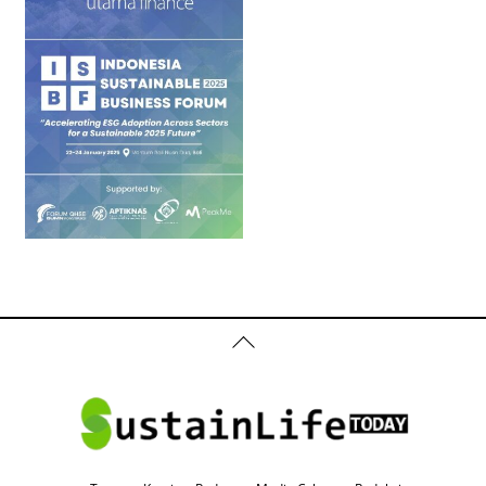
Back
To
Top