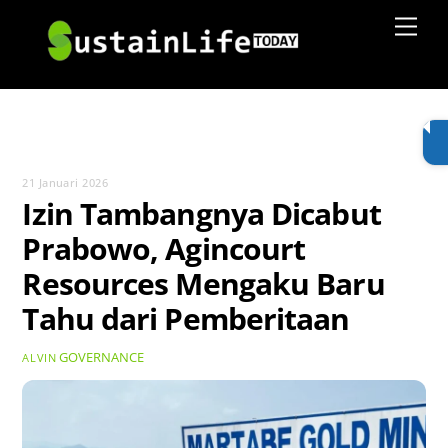
Skip
Men
to
content
21 Januari 2026
Izin Tambangnya Dicabut
Prabowo, Agincourt
Resources Mengaku Baru
Tahu dari Pemberitaan
GOVERNANCE
ALVIN