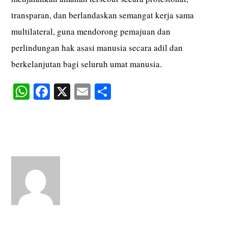
transparan, dan berlandaskan semangat kerja sama
multilateral, guna mendorong pemajuan dan
perlindungan hak asasi manusia secara adil dan
berkelanjutan bagi seluruh umat manusia.
W
Fa
X
E
S
ha
ce
m
ha
ts
bo
ail
re
A
ok
pp