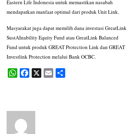
Eastern Life Indonesia untuk memastikan nasabah
mendapatkan manfaat optimal dari produk Unit Link.
Masyarakat juga dapat memilih dana investasi GreatLink
SustAInability Equity Fund atau GreatLink Balanced
Fund untuk produk GREAT Protection Link dan GREAT
Investlink Protection melalui Bank OCBC.
W
Fa
X
E
S
ha
ce
m
ha
ts
bo
ail
re
A
ok
pp