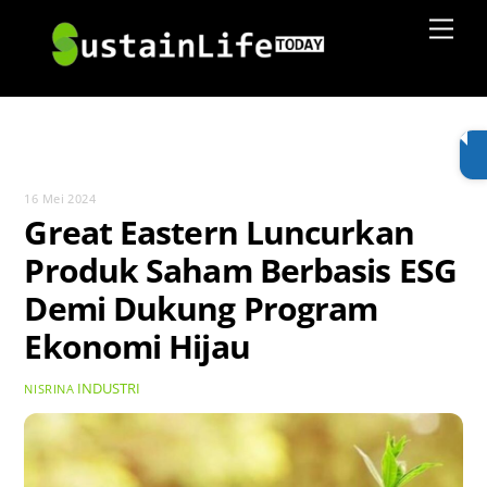
Skip
Men
to
content
16 Mei 2024
Great Eastern Luncurkan
Produk Saham Berbasis ESG
Demi Dukung Program
Ekonomi Hijau
INDUSTRI
NISRINA