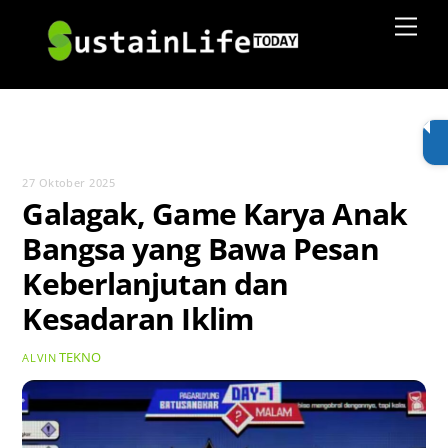
Skip
Men
to
content
27 Oktober 2025
Galagak, Game Karya Anak
Bangsa yang Bawa Pesan
Keberlanjutan dan
Kesadaran Iklim
TEKNO
ALVIN