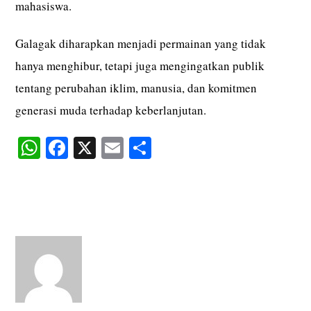
mahasiswa.
Galagak diharapkan menjadi permainan yang tidak
hanya menghibur, tetapi juga mengingatkan publik
tentang perubahan iklim, manusia, dan komitmen
generasi muda terhadap keberlanjutan.
W
Fa
X
E
S
ha
ce
m
ha
ts
bo
ail
re
A
ok
pp