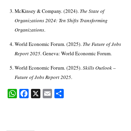
McKinsey & Company. (2024).
The State of
Organizations 2024: Ten Shifts Transforming
Organizations
.
World Economic Forum. (2025).
The Future of Jobs
Report 2025
. Geneva: World Economic Forum.
World Economic Forum. (2025).
Skills Outlook –
Future of Jobs Report 2025
.
W
Fa
X
E
S
ha
ce
m
ha
ts
bo
ail
re
A
ok
pp