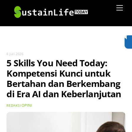
Skip
Men
to
content
8 Juli 2026
5 Skills You Need Today:
Kompetensi Kunci untuk
Bertahan dan Berkembang
di Era AI dan Keberlanjutan
OPINI
REDAKSI