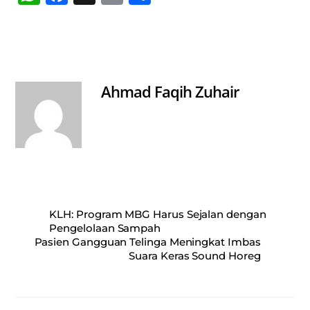
ha
ce
m
ha
ts
bo
ail
re
A
ok
pp
Ahmad Faqih Zuhair
KLH: Program MBG Harus Sejalan dengan
Pengelolaan Sampah
Pasien Gangguan Telinga Meningkat Imbas
Suara Keras Sound Horeg