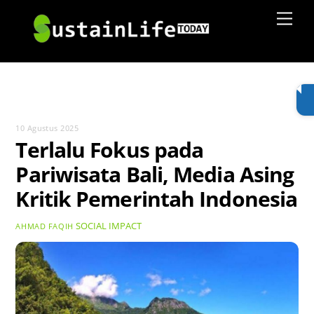
Skip
Men
to
content
10 Agustus 2025
Terlalu Fokus pada
Pariwisata Bali, Media Asing
Kritik Pemerintah Indonesia
SOCIAL IMPACT
AHMAD FAQIH