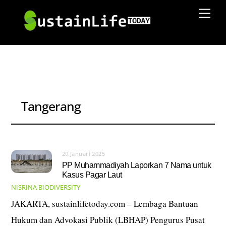
Skip
Men
to
content
Tangerang
20 Januari 2025
PP Muhammadiyah Laporkan 7 Nama untuk
Kasus Pagar Laut
NISRINA
BIODIVERSITY
JAKARTA, sustainlifetoday.com – Lembaga Bantuan
Hukum dan Advokasi Publik (LBHAP) Pengurus Pusat