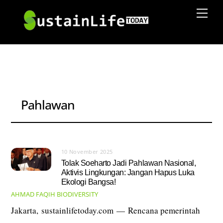
Skip
Men
to
content
Pahlawan
10 November 2025
Tolak Soeharto Jadi Pahlawan Nasional,
Aktivis Lingkungan: Jangan Hapus Luka
Ekologi Bangsa!
AHMAD FAQIH
BIODIVERSITY
Jakarta, sustainlifetoday.com — Rencana pemerintah