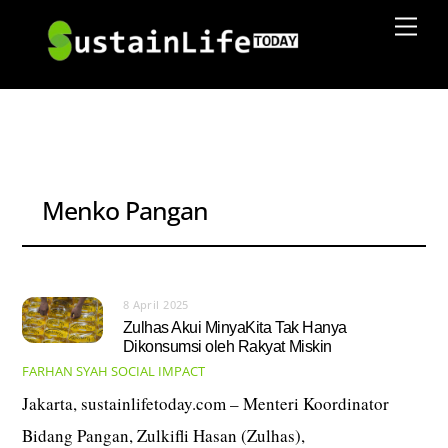
Skip
Men
to
content
Menko Pangan
8 April 2025
Zulhas Akui MinyaKita Tak Hanya
Dikonsumsi oleh Rakyat Miskin
FARHAN SYAH
SOCIAL IMPACT
Jakarta, sustainlifetoday.com – Menteri Koordinator
Bidang Pangan, Zulkifli Hasan (Zulhas),