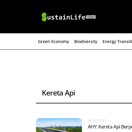
Skip
to
content
Green Economy
Biodiversity
Energy Transit
Kereta Api
29 Juli 2025
AHY: Kereta Api Berp