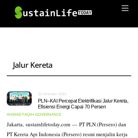
Skip
Men
to
content
Jalur Kereta
22 Oktober 2025
PLN–KAI Percepat Elektrifikasi Jalur Kereta,
Efisiensi Energi Capai 70 Persen
AHMAD FAQIH
GOVERNANCE
Jakarta, sustainlifetoday.com — PT PLN (Persero) dan
PT Kereta Api Indonesia (Persero) resmi menjalin kerja