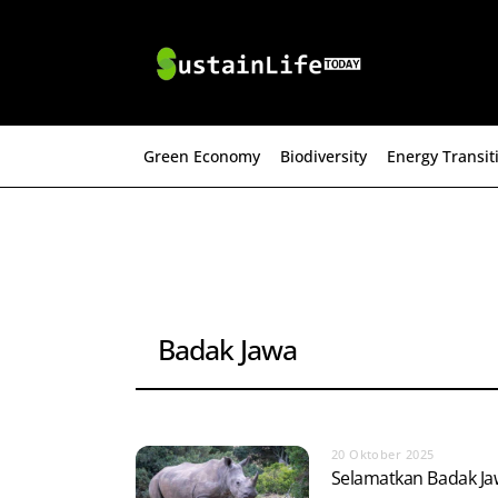
Skip
to
content
Green Economy
Biodiversity
Energy Transit
Badak Jawa
20 Oktober 2025
Selamatkan Badak Ja