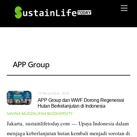
Skip
Men
to
content
APP Group
13 November 2025
APP Group dan WWF Dorong Regenerasi
Hutan Berkelanjutan di Indonesia
SAVINA MUDZALIFAH
BIODIVERSITY
Jakarta, sustainlifetoday.com — Upaya Indonesia dalam
menjaga keberlanjutan hutan kembali menjadi sorotan di