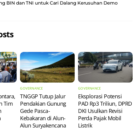
ng BIN dan TNI untuk Cari Dalang Kerusuhan Demo
osts
GOVERNANCE
GOVERNANCE
ntara,
TNGGP Tutup Jalur
Eksplorasi Potensi
n Tim
Pendakian Gunung
PAD Rp3 Triliun, DPRD
n
Gede Pasca-
DKI Usulkan Revisi
n
Kebakaran di Alun-
Perda Pajak Mobil
Alun Suryakencana
Listrik