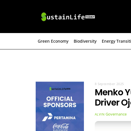
Skip
to
content
Green Economy
Biodiversity
Energy Transit
8 September 2025
Menko Yu
Driver O
Governance
ALVIN