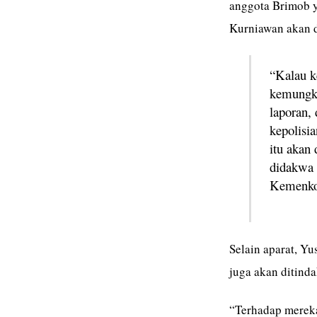
anggota Brimob y
Kurniawan akan d
“Kalau k
kemungki
laporan, 
kepolisi
itu akan
didakwa 
Kemenko 
Selain aparat, Y
juga akan ditinda
“Terhadap mereka