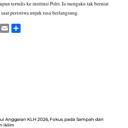
n tertulis ke institusi Polri. Ia mengaku tak berniat
saat peristiwa unjuk rasa berlangsung.
X
E
S
m
ha
ail
re
jui Anggaran KLH 2026, Fokus pada Sampah dan
 Iklim