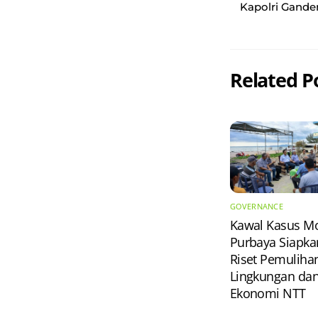
Kapolri Gande
Related P
GOVERNANCE
Kawal Kasus Mo
Purbaya Siapka
Riset Pemuliha
Lingkungan da
Ekonomi NTT