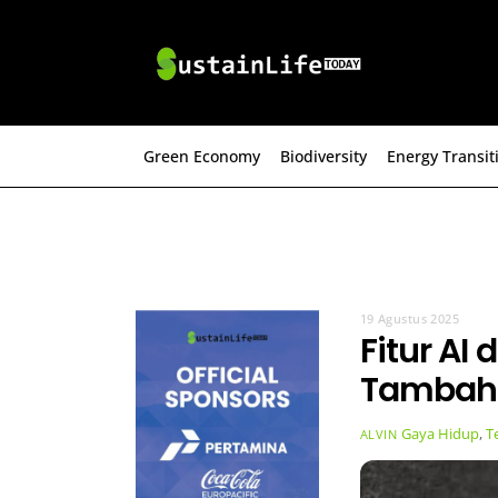
Skip
to
content
Green Economy
Biodiversity
Energy Transit
19 Agustus 2025
Fitur AI
Tambah 
Gaya Hidup
,
T
ALVIN