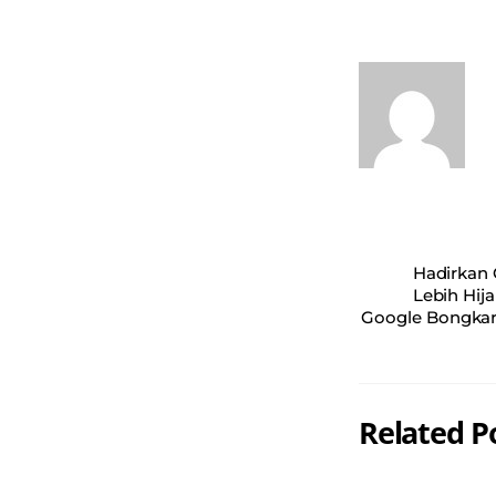
A
ok
pp
Hadirkan 
Lebih Hij
Google Bongkar 
Related P