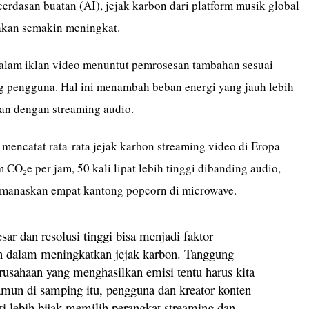
cerdasan buatan (AI), jejak karbon dari platform musik global
 akan semakin meningkat.
lam iklan video menuntut pemrosesan tambahan sesuai
ng pengguna. Hal ini menambah beban energi yang jauh lebih
an dengan streaming audio.
mencatat rata-rata jejak karbon streaming video di Eropa
CO₂e per jam, 50 kali lipat lebih tinggi dibanding audio,
emanaskan empat kantong popcorn di microwave.
sar dan resolusi tinggi bisa menjadi faktor
an dalam meningkatkan jejak karbon. Tanggung
rusahaan yang menghasilkan emisi tentu harus kita
amun di samping itu, pengguna dan kreator konten
ti lebih bijak memilih perangkat streaming dan