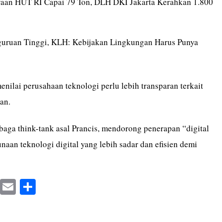
aan HUT RI Capai 79 Ton, DLH DKI Jakarta Kerahkan 1.800
uruan Tinggi, KLH: Kebijakan Lingkungan Harus Punya
nilai perusahaan teknologi perlu lebih transparan terkait
an.
mbaga think-tank asal Prancis, mendorong penerapan “digital
naan teknologi digital yang lebih sadar dan efisien demi
X
E
S
m
ha
ail
re