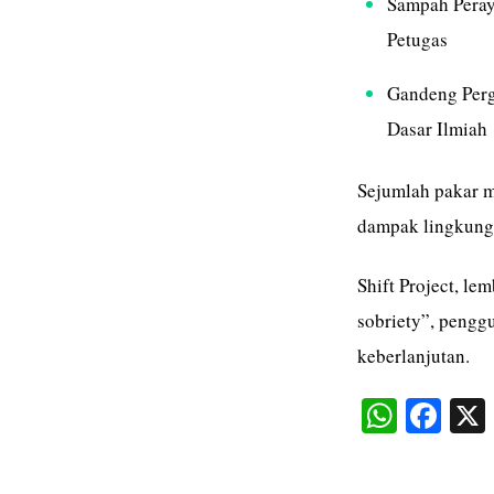
Sampah Peray
Petugas
Gandeng Perg
Dasar Ilmiah
Sejumlah pakar me
dampak lingkung
Shift Project, le
sobriety”, penggu
keberlanjutan.
W
Fa
ha
ce
ts
bo