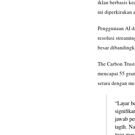
iklan berbasis ke
ini diperkirakan
Penggunaan AI da
resolusi streami
besar dibandingk
The Carbon Trust 
mencapai 55 gram 
setara dengan m
“Layar be
signifik
jawab pe
tagih. N
juga mes