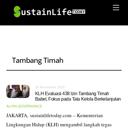
Skip
Men
to
content
Tambang Timah
26 November 2025
KLH Evaluasi 438 Izin Tambang Timah
Babel, Fokus pada Tata Kelola Berkelanjutan
ALVIN
GOVERNANCE
JAKARTA, sustainlifetoday.com – Kementerian
Lingkungan Hidup (KLH) mengambil langkah tegas