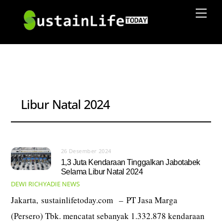
Skip
Men
to
content
Libur Natal 2024
26 Desember 2024
1,3 Juta Kendaraan Tinggalkan Jabotabek
Selama Libur Natal 2024
DEWI RICHYADIE
NEWS
Jakarta, sustainlifetoday.com – PT Jasa Marga
(Persero) Tbk. mencatat sebanyak 1.332.878 kendaraan