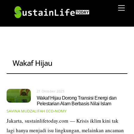
Skip
Men
to
content
Wakaf Hijau
21 Oktober 2025
Wakaf Hijau Dorong Transisi Energi dan
Pelestarian Alam Berbasis Nilai Islam
SAVINA MUDZALIFAH
ECO-NOMY
Jakarta, sustainlifetoday.com — Krisis iklim kini tak
lagi hanya menjadi isu lingkungan, melainkan ancaman