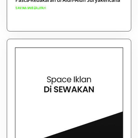
Pasca-Kebakaran di Alun-Alun Suryakencana
SAVINA MUDZALIFAH