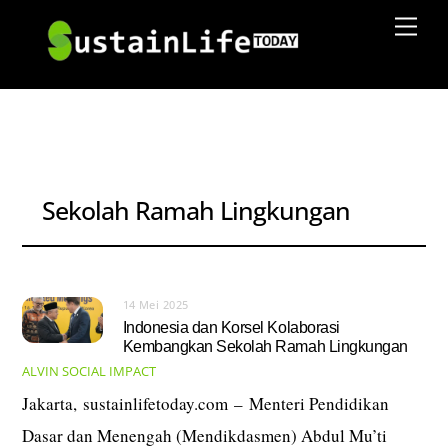
Skip
Men
to
content
Sekolah Ramah Lingkungan
14 Mei 2025
Indonesia dan Korsel Kolaborasi
Kembangkan Sekolah Ramah Lingkungan
ALVIN
SOCIAL IMPACT
Jakarta, sustainlifetoday.com – Menteri Pendidikan
Dasar dan Menengah (Mendikdasmen) Abdul Mu’ti