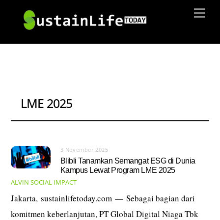
Skip
Men
to
content
LME 2025
3 November 2025
Blibli Tanamkan Semangat ESG di Dunia
Kampus Lewat Program LME 2025
ALVIN
SOCIAL IMPACT
Jakarta, sustainlifetoday.com — Sebagai bagian dari
komitmen keberlanjutan, PT Global Digital Niaga Tbk