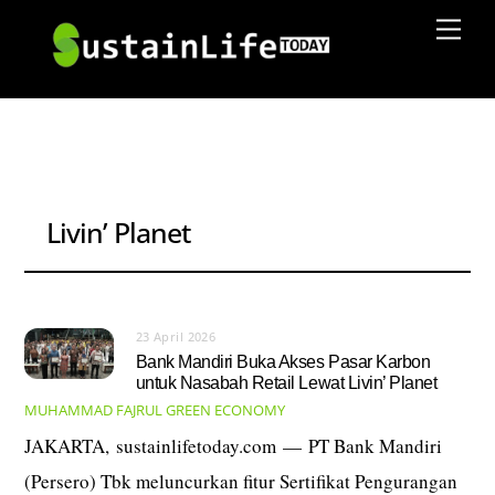
Skip
Men
to
content
Livin’ Planet
23 April 2026
Bank Mandiri Buka Akses Pasar Karbon
untuk Nasabah Retail Lewat Livin’ Planet
MUHAMMAD FAJRUL
GREEN ECONOMY
JAKARTA, sustainlifetoday.com — PT Bank Mandiri
(Persero) Tbk meluncurkan fitur Sertifikat Pengurangan