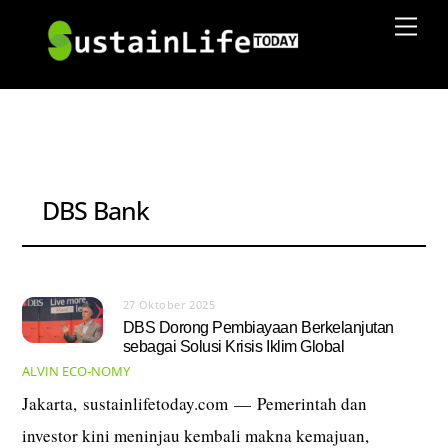
Skip
Men
to
content
DBS Bank
27 Oktober 2025
DBS Dorong Pembiayaan Berkelanjutan
sebagai Solusi Krisis Iklim Global
ALVIN
ECO-NOMY
Jakarta, sustainlifetoday.com — Pemerintah dan
investor kini meninjau kembali makna kemajuan,