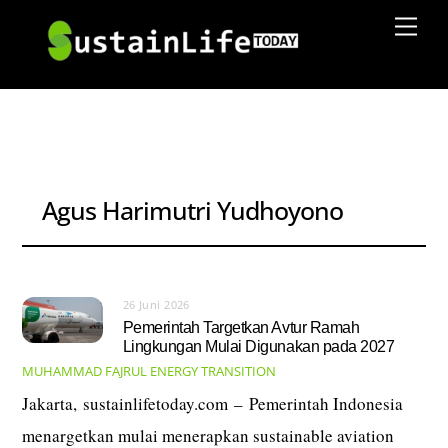
Skip
Men
to
content
Agus Harimutri Yudhoyono
26 Juni 2026
Pemerintah Targetkan Avtur Ramah
Lingkungan Mulai Digunakan pada 2027
MUHAMMAD FAJRUL
ENERGY TRANSITION
Jakarta, sustainlifetoday.com – Pemerintah Indonesia
menargetkan mulai menerapkan sustainable aviation